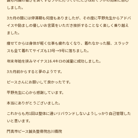
しました。
3カ月の間には停滞期も何度もありましたが、その度に平野先生からアドバ
イスや励ましの優しいお言葉をいただき挫折することなく楽しく乗り越え
ました。
痩せてからは身体が軽く仕事も疲れなくなり、着れなかった服、スラック
スも全て着れてサイズも13号→9号に落ちました。
年末年始を挟みマイナス16.4キロの減量に成功しました。
3カ月前からすると夢のようです。
ピースさんにお願いして良かったです。
平野先生に心から感謝しています。
本当にありがとうございました。
これからも月1回は整体に通いリバウンドしないようしっかり自己管理した
いと思います。
門真市ピース鍼灸整骨院古川橋院