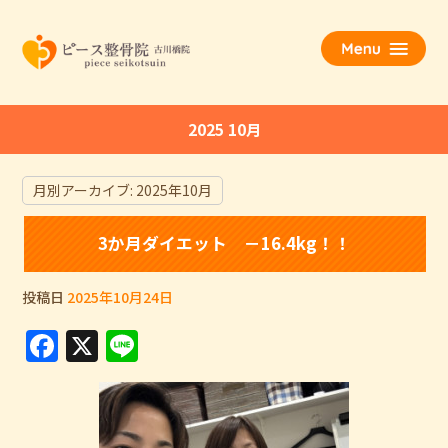
2025 10月
月別アーカイブ:
2025年10月
3か月ダイエット －16.4kg！！
投稿日
2025年10月24日
F
X
Li
a
n
c
e
e