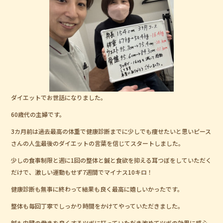
b
o
o
k
ダイエットでお世話になりました。
60歳代の主婦です。
3カ月前は過去最高の体重で健康診断までに少しでも痩せたいと思いピース
さんの人生最後のダイエットの言葉を信じてスタートしました。
少しの食事制限と週に1回の整体と鍼と食欲を抑える耳つぼをしていただく
だけで、激しい運動もせず7週間でマイナス10キロ！
健康診断も無事に終わって結果も良く最高に嬉しいかったです。
整体も毎回丁寧でしっかり時間をかけてやっていただきました。
鍼も内臓の働きを良くするツボに打っていただき改めてツボの効果に感心