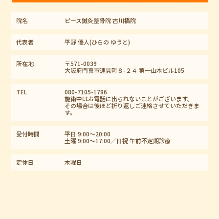
院名
ピース鍼灸整骨院 古川橋院
代表者
平野 優人(ひらの ゆうと)
所在地
〒571-0039
大阪府門真市速見町８-２４ 第一山本ビル105
TEL
080-7105-1786
施術中はお電話に出られないことがございます。
その場合は後ほど折り返しご連絡させていただきま
す。
受付時間
平日 9:00〜20:00
土曜 9:00～17:00／日祝 午前不定期診療
定休日
木曜日