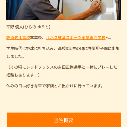
平野 優人(ひらの ゆうと)
敦賀気比高校
卒業後、
ルネス紅葉スポーツ柔整専門学校
へ。
学生時代は野球に打ち込み、高校3年生の頃に春夏甲子園に出場
しました。
（その頃にレッドソックスの吉田正尚選手と一緒にプレーした
経験もあります！）
休みの日は好きな車で家族とお出かけに行っています。
当院概要